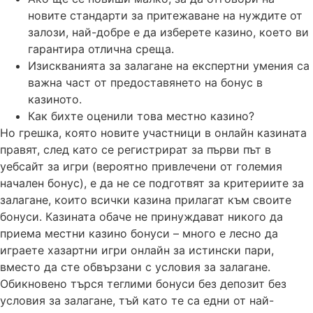
новите стандарти за притежаване на нуждите от
залози, най-добре е да изберете казино, което ви
гарантира отлична среща.
Изискванията за залагане на експертни умения са
важна част от предоставянето на бонус в
казиното.
Как бихте оценили това местно казино?
Но грешка, която новите участници в онлайн казината
правят, след като се регистрират за първи път в
уебсайт за игри (вероятно привлечени от големия
начален бонус), е да не се подготвят за критериите за
залагане, които всички казина прилагат към своите
бонуси. Казината обаче не принуждават никого да
приема местни казино бонуси – много е лесно да
играете хазартни игри онлайн за истински пари,
вместо да сте обвързани с условия за залагане.
Обикновено търся теглими бонуси без депозит без
условия за залагане, тъй като те са едни от най-