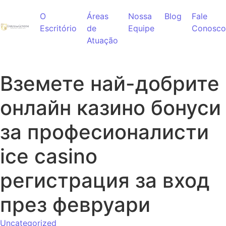
Ir para o conteúdo
O
Áreas
Nossa
Blog
Fale
Escritório
de
Equipe
Conosco
Atuação
Вземете най-добрите
онлайн казино бонуси
за професионалисти
ice casino
регистрация за вход
през февруари
Uncategorized