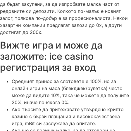
да бъдат закупени, за да изпробвате малка част от
редовните си депозити. Колкото по-малък е новият
залог, толкова по-добър е за професионалиста.
Някои
хазартни компании предлагат залози до 0x, а други
достигат до 200x.
Вижте игра и може да
заложите: ice casino
регистрация за вход
Средният принос за слотовете е 100%, но за
онлайн игри на маса (блекджек/рулетка) често
може да видите 10%, така че можете да получите
20%, иначе понякога 0%.
Ако търсите да притежавате утвърдено крипто
казино с бързи плащания и висококачествена
игра, mBit си заслужава да опитате.
Ако ще се повиши малко, за да отговори на