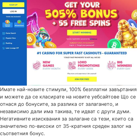
Имате най-новите стимули, 100% безплатни завъртания
и можете да се класирате на новите уебсайтове Що се
отнася до бонусите, за разлика от залагането, и
независимо дали има такива, те идват с други думи.
Негативните изисквания за залагане са тези, които са
значително по-високи от 35-кратния среден залог на
съответния бонус.